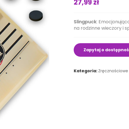
27,99
zł
Slingpuck
: Emocjonująca
na rodzinne wieczory i sp
Niezbędne
Te pliki cookie
nie są
Zapytaj o dostępno
opcjonalne. Są
niezbędne do
prawidłowego
Kategoria:
Zręcznościowe
funkcjonowania
strony
internetowej.
Statystyki
W celu poprawy
funkcjonalności i
struktury witryny