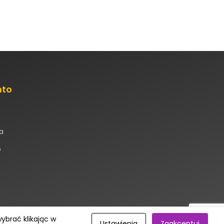
nto
a
o
wybrać klikając w
Realizacja:
devr.pl
Ustawienia
Zaakceptuj