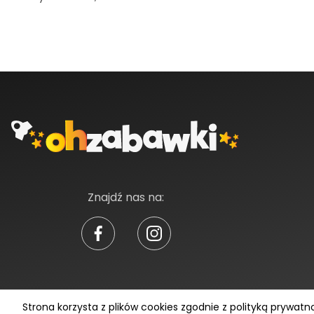
Znajdź nas na:
Strona korzysta z plików cookies zgodnie z polityką prywatn
Ohzabawki © 2026. Wszelkie prawa zastrzeżone