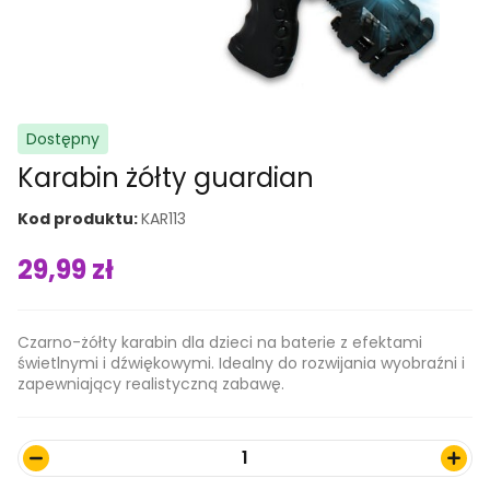
Dostępny
Niezbędne
Te pliki cookie
Karabin żółty guardian
nie są
opcjonalne. Są
Kod produktu:
KAR113
niezbędne do
prawidłowego
29,99
zł
funkcjonowania
strony
internetowej.
Czarno-żółty karabin dla dzieci na baterie z efektami
świetlnymi i dźwiękowymi. Idealny do rozwijania wyobraźni i
zapewniający realistyczną zabawę.
Statystyki
W celu poprawy
funkcjonalności i
1
struktury witryny