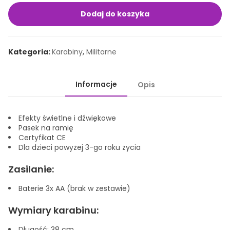
na podstawie
tego, w jaki
Dodaj do koszyka
sposób jest
wykorzystywana.
Kategoria:
Karabiny
,
Militarne
Marketing
Poprzez
Informacje
Opis
udostępnianie
swoich
zainteresowań i
Efekty świetlne i dźwiękowe
zachowań podczas
Pasek na ramię
wizyty na naszej
Certyfikat CE
stronie, zwiększasz
Dla dzieci powyżej 3-go roku życia
szansę na
oglądanie
Zasilanie:
spersonalizowanych
Baterie 3x AA (brak w zestawie)
treści i ofert.
Wymiary karabinu:
Długość: 38 cm