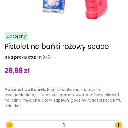
Dostępny
Niezbędne
Te pliki cookie
Pistolet na bańki różowy space
nie są
opcjonalne. Są
Kod produktu:
PIS045
niezbędne do
prawidłowego
29,99
zł
funkcjonowania
strony
internetowej.
Automat do Baniek
: Magia bańkowej zabawy na
wyciągnięcie ręki! Niebieski, granatowy lub różowy pistolet
na bańki mydlane, który zapewni godziny radości każdemu
Statystyki
dziecku.
W celu poprawy
funkcjonalności i
struktury witryny
1