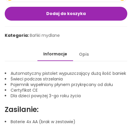
na podstawie
tego, w jaki
sposób jest
Dodaj do koszyka
wykorzystywana.
Kategoria:
Bańki mydlane
Marketing
Poprzez
udostępnianie
Informacje
Opis
swoich
zainteresowań i
zachowań podczas
Automatyczny pistolet wypuszczający dużą ilość baniek
wizyty na naszej
Świeci podczas strzelania
stronie, zwiększasz
Pojemnik wypełniony płynem przykręcany od dołu
szansę na
Certyfikat CE
Dla dzieci powyżej 3-go roku życia
oglądanie
spersonalizowanych
Zasilanie:
treści i ofert.
Baterie 4x AA (brak w zestawie)